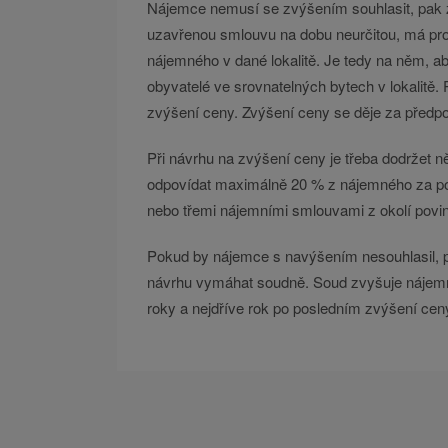
Nájemce nemusí se zvýšením souhlasit, pak z
uzavřenou smlouvu na dobu neurčitou, má pro
nájemného v dané lokalitě. Je tedy na něm, a
obyvatelé ve srovnatelných bytech v lokalitě.
zvýšení ceny. Zvýšení ceny se děje za předpo
Při návrhu na zvýšení ceny je třeba dodržet
odpovídat maximálně 20 % z nájemného za pos
nebo třemi nájemními smlouvami z okolí povine
Pokud by nájemce s navýšením nesouhlasil, p
návrhu vymáhat soudně. Soud zvyšuje nájemn
roky a nejdříve rok po posledním zvýšení cen