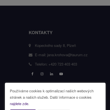
KONTAKTY
Kopeckého sady 8, Plzeň
E-mail:
jana.krohova@taurum.cz
Telefon:
+420 723 403 403
Používáme cookies k optimalizaci našich webových
stránek a našich služeb. Další informace o cookies
najdete zde
.