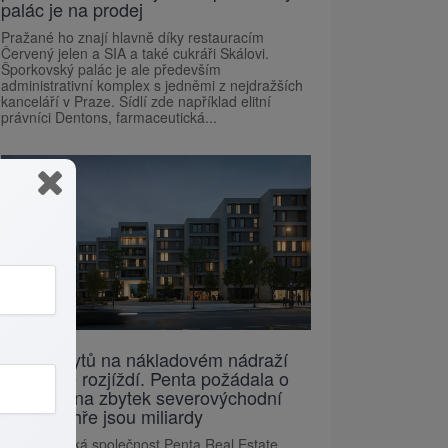
palác je na prodej
Pražané ho znají hlavně díky restauracím
Červený jelen a SIA a také cukráři Skálovi.
Šporkovský palác je ale především
administrativní komplex s jedněmi z nejdražších
kanceláří v Praze. Sídlí zde například elitní
právníci Dentons, farmaceutická...
Stavba bytů na nákladovém nádraží
Žižkov se rozjíždí. Penta požádala o
povolení na zbytek severovýchodní
části, ve hře jsou miliardy
Developerská společnost Penta Real Estate