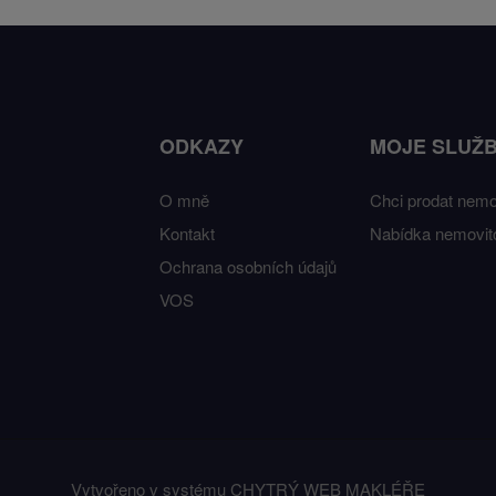
ODKAZY
MOJE SLUŽ
O mně
Chci prodat nemo
Kontakt
Nabídka nemovito
Ochrana osobních údajů
VOS
Vytvořeno v systému
CHYTRÝ WEB MAKLÉŘE