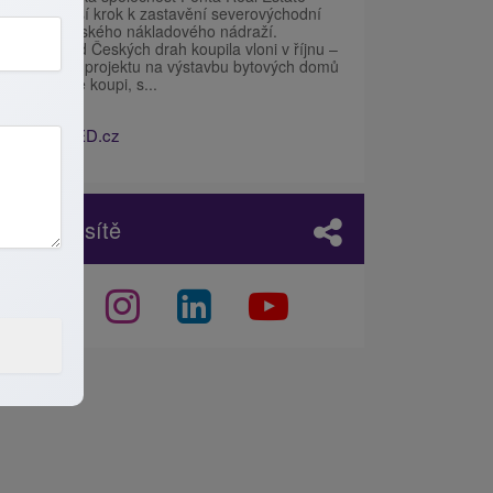
udělala další krok k zastavění severovýchodní
části žižkovského nákladového nádraží.
Pozemky od Českých drah koupila vloni v říjnu –
první etapu projektu na výstavbu bytových domů
už nabízí ke koupi, s...
Zdroj:
IHNED.cz
Sociální sítě