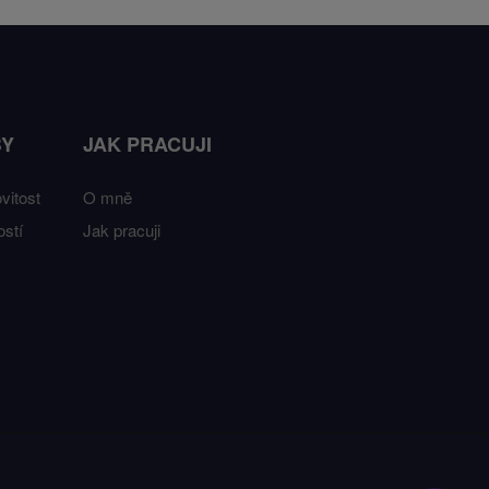
BY
JAK PRACUJI
vitost
O mně
stí
Jak pracuji