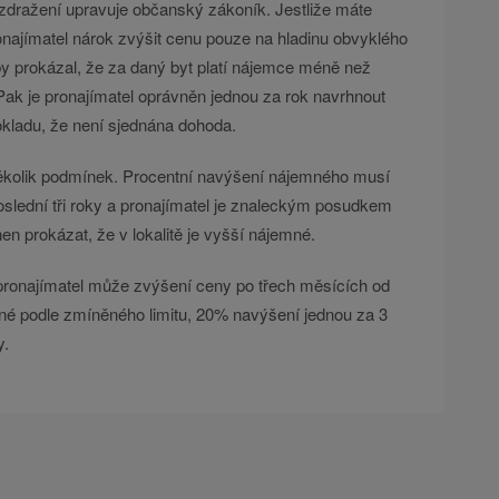
dražení upravuje občanský zákoník. Jestliže máte
najímatel nárok zvýšit cenu pouze na hladinu obvyklého
by prokázal, že za daný byt platí nájemce méně než
 Pak je pronajímatel oprávněn jednou za rok navrhnout
kladu, že není sjednána dohoda.
 několik podmínek. Procentní navýšení nájemného musí
lední tři roky a pronajímatel je znaleckým posudkem
n prokázat, že v lokalitě je vyšší nájemné.
ronajímatel může zvýšení ceny po třech měsících od
é podle zmíněného limitu, 20% navýšení jednou za 3
y.