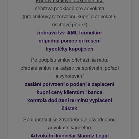
Příprava smluvní dokumentace
příprava podkladů pro advokáta
(pro smlouvy rezervační, kupní a advokátní
úschově peněz)
příprava tzv. AML formuláře
případná pomoc při řešení
hypot
é
ky kupujících
Po podpisu smluv př
ich
ází na řadu:
předání smluv na katastr ve správn
é
m pořadí
a vyhotovení
zaslání potvrzení o podání a zaplacení
kupní ceny klientům i bance
kontrola dodržení termínů vyplacení
částek
Spolupracuji se zavedenou a osvědčenou
advokátní kanceláří
Advokátní kancelář Mauritz Legal