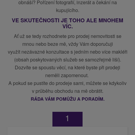
obnáší? Pořízení fotografií, inzerát a čekání na
kupujícího.
VE SKUTE
ČNOSTI
JE TOHO ALE MNOHEM
V
ÍC.
Ať už se tedy rozhodnete pro prodej nemovitosti se
mnou nebo beze mě
, v
ždy Vám doporučuji
využít nezávazn
é
konzultace s jedním nebo více makléři
(obsah poskytovaných služeb se samozřejmě liší).
Dozvíte se spoustu věcí, na kter
é
byste při prodeji
neměli zapomenout.
A pokud se pustíte do prodeje sami, můžete se kdykoliv
v průběhu obchodu na mě obrátit.
RÁDA VÁM POMŮŽU A PORADÍM.
1