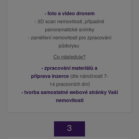
- foto a video dronem
- 3D scan nemovitosti,
případně
panoramatické snímky
- zaměření nemovitosti pro zpracování
půdorysu
Co následuje?
- zpracování materiálů a
příprava
inzerce
(dle náročnosti 7-
14 pracovních dní)
-
tvorba samostatné webov
é
stránky Vaší
nemovitosti
3