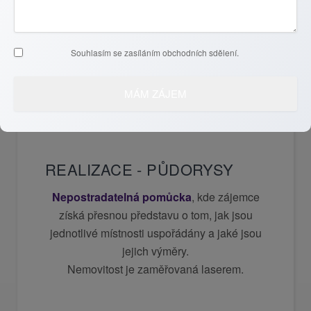
5
Souhlasím se zasíláním obchodních sdělení.
REALIZACE - PŮDORYSY
Nepostradatelná pomůcka
, kde zájemce
získá
přesnou představu o tom, jak jsou
jednotlivé místnosti uspořádány
a jaké jsou
jejich výměry.
Nemovitost je z
aměřovaná laserem.