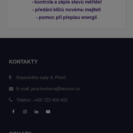
- kontrola a zápis stavů měřidel
- předání klíčů novému majiteli
- pomoc při přepisu energií
KONTAKTY
Kopeckého sady 8, Plzeň
E-mail:
jana.krohova@taurum.cz
Telefon:
+420 723 403 403