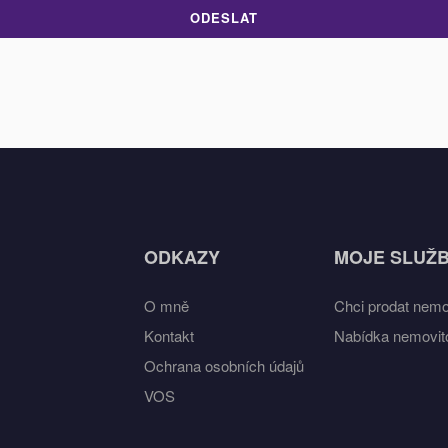
ODESLAT
ODKAZY
MOJE SLUŽ
O mně
Chci prodat nemo
Kontakt
Nabídka nemovito
Ochrana osobních údajů
VOS