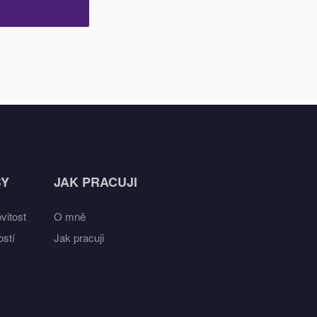
BY
JAK PRACUJI
vitost
O mně
stí
Jak pracuji