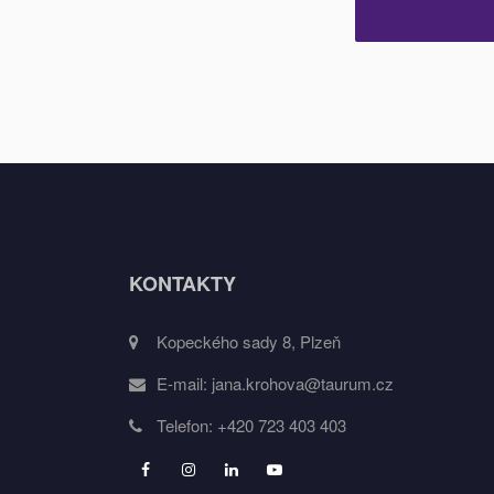
KONTAKTY
Kopeckého sady 8, Plzeň
E-mail:
jana.krohova@taurum.cz
Telefon:
+420 723 403 403