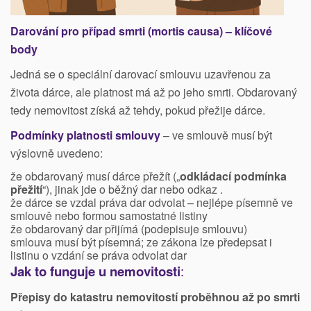
Darování pro případ smrti (mortis causa) – klíčové
body
Jedná se o speciální darovací smlouvu uzavřenou za
života dárce, ale platnost má až po jeho smrti. Obdarovaný
tedy nemovitost získá až tehdy, pokud přežije dárce.
Podmínky platnosti smlouvy
– ve smlouvě musí být
výslovně uvedeno:
že obdarovaný musí dárce přežít („
odkládací podmínka
přežití
“), jinak jde o běžný dar nebo odkaz .
že dárce se vzdal práva dar odvolat – nejlépe písemně ve
smlouvě nebo formou samostatné listiny
že obdarovaný dar přijímá (podepisuje smlouvu)
smlouva musí být písemná; ze zákona lze předepsat i
listinu o vzdání se práva odvolat dar
Jak to funguje u nemovitosti
:
Přepisy do katastru nemovitostí proběhnou až po smrti