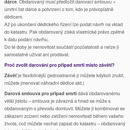
dárce
. Obdarovaný musí předložit darovací smlouvu +
úmrtní list dárce a potvrzení o tom, kdo je právoplatně
dědicem.
Až po ukončení dědického řízení lze podat návrh na vklad
do katastru. Pak obdarovaný získá vlastnické právo zpětně
k datu podání návrhu.
Do té doby je nemovitost součástí pozůstalosti a nelze ji
samostatně užívat ani prodávat.
Proč zvolit darování pro případ smrti místo závěti?
Závěť
je flexibilnější (jednostranně ji můžete kdykoli zrušit,
můžete jmenovat náhradní dědice atd.)
Darová smlouva pro případ smrti
dává obdarovanému
větší jistotu – smlouva je závazná a hned se může s
obdarovaným o převodu domluvit. Můžete ji kombinovat se
zákazem zcizení nebo zatížení nemovitosti během vašeho
života, což můžete nechat zapsat do katastru – obdarovaný