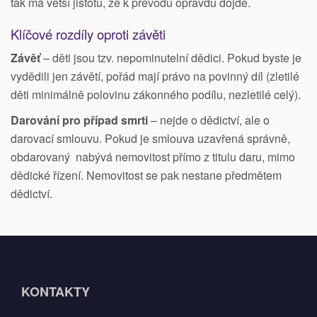
tak má větší jistotu, že k převodu opravdu dojde.
Klíčové rozdíly oproti závěti
Závěť
– děti jsou tzv. nepominutelní dědici. Pokud byste je
vydědili jen závětí, pořád mají právo na povinný díl (zletilé
děti minimálně polovinu zákonného podílu, nezletilé celý).
Darování pro případ smrti
– nejde o dědictví, ale o
darovací smlouvu. Pokud je smlouva uzavřená správně,
obdarovaný nabývá nemovitost přímo z titulu daru, mimo
dědické řízení. Nemovitost se pak nestane předmětem
dědictví.
KONTAKTY