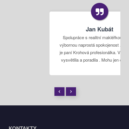
Jan Kubát
Spolupráce s realitní makléřkou byla na
výbornou naprostá spokojenost . Podle mě
je paní Krohová profesionálka. Vše vyřídila
vysvětlila a poradila . Mohu jen doporučit.
KONTAKTY