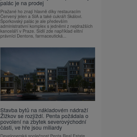
palác je na prodej
Pražané ho znají hlavně díky restauracím
Červený jelen a SIA a také cukráři Skálovi.
Šporkovský palác je ale především
administrativní komplex s jedněmi z nejdražších
kanceláří v Praze. Sídlí zde například elitní
právníci Dentons, farmaceutická...
Stavba bytů na nákladovém nádraží
Žižkov se rozjíždí. Penta požádala o
povolení na zbytek severovýchodní
části, ve hře jsou miliardy
Developerská společnost Penta Real Estate