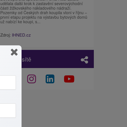
udělala další krok k zastavění severovýchodní
části žižkovského nákladového nádraží.
Pozemky od Českých drah koupila vloni v říjnu –
první etapu projektu na výstavbu bytových domů
už nabízí ke koupi, s...
Zdroj:
IHNED.cz
Sociální sítě