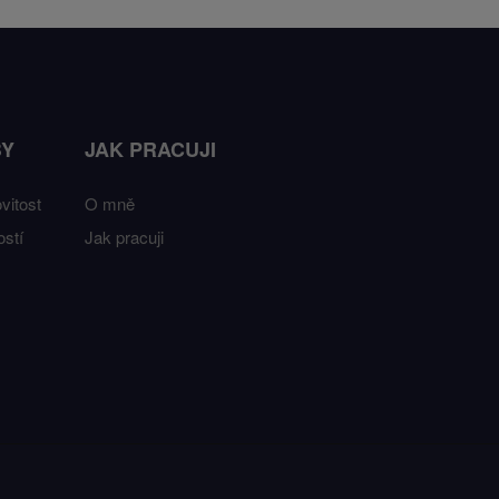
BY
JAK PRACUJI
vitost
O mně
stí
Jak pracuji