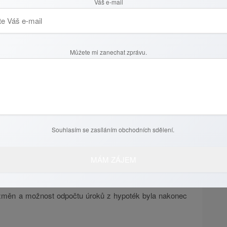
Váš e-mail
astník nemovitosti osvobozen od daně z příjmů při jejím
Můžete mi zanechat zprávu.
lastní alespoň po dobu 5 let (tzv. časový test). Nově se
platí u případů, kdy má majitel v prodávaném rodinném
padě je i nadále lhůta dvouletá.
Souhlasím se zasíláním obchodních sdělení.
ně z nabytí nemovitých věcí dojde dále ke snížení
 hypoték (ze všech úvěrů poplatníků v téže společně
žné snížit základ daně ze současných 300.000,- Kč
da možnost odpočtu úroků z hypoték zcela zrušit, již
změn a možnost odpočtu úroků z hypoték byla nakonec