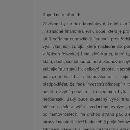
Dopad na realitní trh
Závěrem by se dalo konstatovat, že tyto zm
jim značně finančně uleví v době, která je pr
kteří pořízení nemovitosti financují prostře
výši vlastních zdrojů, které následně do po
v řádech (obvykle) i statisíců korun, které 
státu, dosti podstatnou pomocí. Zachování by
stávajícímu stavu i k celkové úspoře. Naprot
ochlazení na trhu s nemovitostmi – zejm
předpokládat, že řada investorů přistoupí k 
na trhu zvýší počet mj. i nájemních bytů,
nedostatek. Jaký bude skutečný vývoj trhu
otázkou. Jak z výše uvedeného vyplývá, 
po nemovitostech, na druhou stranu pak al
strany investorů, kteří budou chtít projít čas
faktorem, který trh s nemovitostmi dozajista o