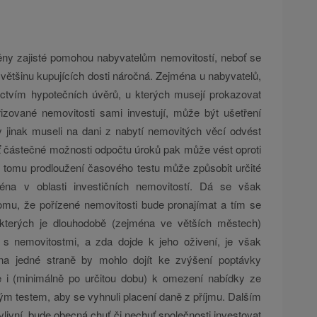
ěny zajisté pomohou nabyvatelům nemovitostí, neboť se
o většinu kupujících dosti náročná. Zejména u nabyvatelů,
dnictvím hypotečních úvěrů, u kterých musejí prokazovat
řizované nemovitosti sami investují, může být ušetření
by jinak museli na dani z nabytí nemovitých věcí odvést
ť částečné možnosti odpočtu úroků pak může vést oproti
i tomu prodloužení časového testu může způsobit určité
éna v oblasti investičních nemovitostí. Dá se však
tomu, že pořízené nemovitosti bude pronajímat a tím se
 kterých je dlouhodobě (zejména ve větších městech)
 s nemovitostmi, a zda dojde k jeho oživení, je však
na jedné straně by mohlo dojít ke zvýšení poptávky
e i (minimálně po určitou dobu) k omezení nabídky ze
ovým testem, aby se vyhnuli placení daně z příjmu. Dalším
vlivní, bude obecná chuť či nechuť společnosti investovat