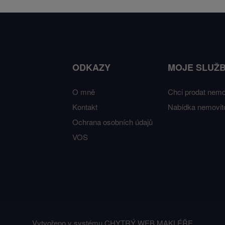
ODKAZY
MOJE SLUŽ
O mně
Chci prodat nemo
Kontakt
Nabídka nemovito
Ochrana osobních údajů
VOS
Vytvořeno v systému
CHYTRÝ WEB MAKLÉŘE