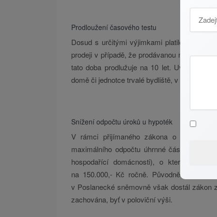
Prodloužení časového testu
Dosud s určitými výjimkami platilo, že je vl
prodeji v případě, že prodávanou nemovitost v
tato doba prodlužuje na 10 let. Uvedené ne
domě či jednotce trvalé bydliště, v takovém pří
Snížení odpočtu úroků u hypoték
V rámci přijímaného zákona o zrušení da
maximálního odpočtu úhrnné částky úroků u
hospodařící domácnosti), o kterou je mo
na 150.000,- Kč ročně. Původně chtěla vlá
v Poslanecké sněmovně však dostál zákon 
zachována, byť v poloviční výši.