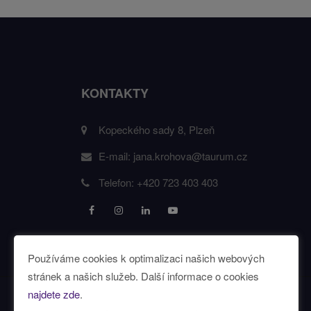
KONTAKTY
Kopeckého sady 8, Plzeň
E-mail:
jana.krohova@taurum.cz
Telefon:
+420 723 403 403
Používáme cookies k optimalizaci našich webových
stránek a našich služeb. Další informace o cookies
najdete zde
.