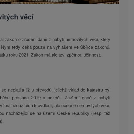
itých věcí
l zákon o zrušení daně z nabytí nemovitých věcí, který
 Nyní tedy čeká pouze na vyhlášení ve Sbírce zákonů.
átku roku 2021. Zákon má ale tzv. zpětnou účinnost.
e neplatila již u převodů, jejichž vklad do katastru byl
ůběhu prosince 2019 a později. Zrušení daně z nabytí
itostí sloužících k bydlení, ale obecně nemovitých věcí,
u nacházející se na území České republiky (resp. též
).