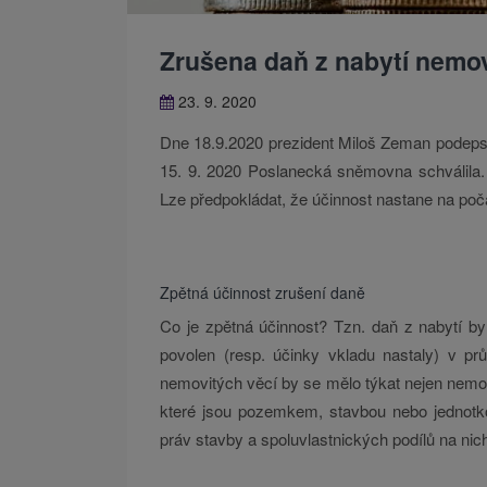
Zrušena daň z nabytí nemov
23. 9. 2020
Dne 18.9.2020 prezident Miloš Zeman podepsa
15. 9. 2020 Poslanecká sněmovna schválila.
Lze předpokládat, že účinnost nastane na poč
Zpětná účinnost zrušení daně
Co je zpětná účinnost? Tzn. daň z nabytí by s
povolen (resp. účinky vkladu nastaly) v pr
nemovitých věcí by se mělo týkat nejen nemov
které jsou pozemkem, stavbou nebo jednotko
práv stavby a spoluvlastnických podílů na nich