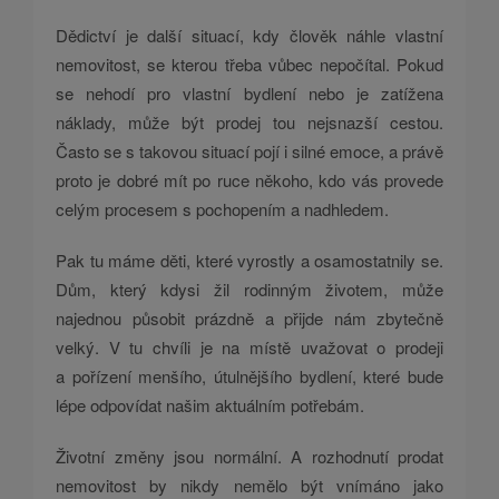
Dědictví je další situací, kdy člověk náhle vlastní
nemovitost, se kterou třeba vůbec nepočítal. Pokud
se nehodí pro vlastní bydlení nebo je zatížena
náklady, může být prodej tou nejsnazší cestou.
Často se s takovou situací pojí i silné emoce, a právě
proto je dobré mít po ruce někoho, kdo vás provede
celým procesem s pochopením a nadhledem.
Pak tu máme děti, které vyrostly a osamostatnily se.
Dům, který kdysi žil rodinným životem, může
najednou působit prázdně a přijde nám zbytečně
velký. V tu chvíli je na místě uvažovat o prodeji
a pořízení menšího, útulnějšího bydlení, které bude
lépe odpovídat našim aktuálním potřebám.
Životní změny jsou normální. A rozhodnutí prodat
nemovitost by nikdy nemělo být vnímáno jako