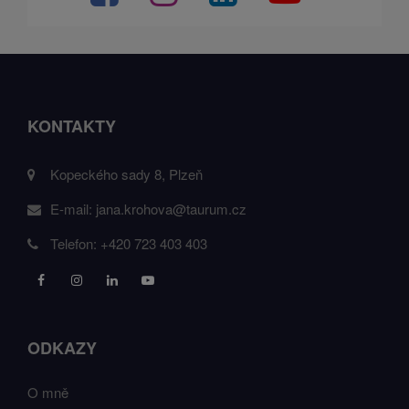
KONTAKTY
Kopeckého sady 8, Plzeň
E-mail:
jana.krohova@taurum.cz
Telefon:
+420 723 403 403
ODKAZY
O mně