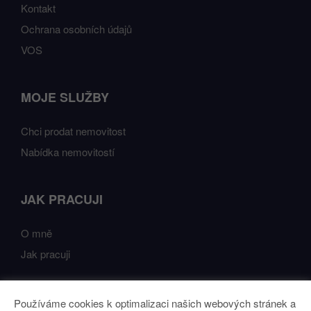
Kontakt
Ochrana osobních údajů
VOS
MOJE SLUŽBY
Chci prodat nemovitost
Nabídka nemovitostí
JAK PRACUJI
O mně
Jak pracuji
Používáme cookies k optimalizaci našich webových stránek a