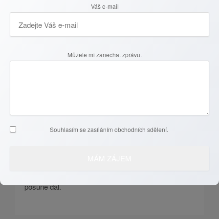
Váš e-mail
domov kdysi zamilovali, můžeme se s ním s klidem
rozloučit, protože víme, že nás čeká něco nového.
Prodat nemovitost ve chvíli, kdy přestává být oporou
a stává se přítěží, není slabost. Je to naopak síla,
Můžete mi zanechat zprávu.
schopnost rozpoznat, co opravdu potřebujeme,
a odvaha si za tím jít.
Rozhodnutí prodat nemovitost není vždy jednoduché,
ale může být osvobozující. Ať už vás k tomu vedou
emoce, změna životní situace nebo čistě praktické
Souhlasím se zasíláním obchodních sdělení.
důvody, nejste na to sami. Pokud se právě nacházíte
v bodě, kdy přemýšlíte nad tímto krokem, neváhejte
mě kontaktovat prostřednictvím údajů na tomto
webu. Společně najdeme to nejlepší řešení, které vás
posune dál.