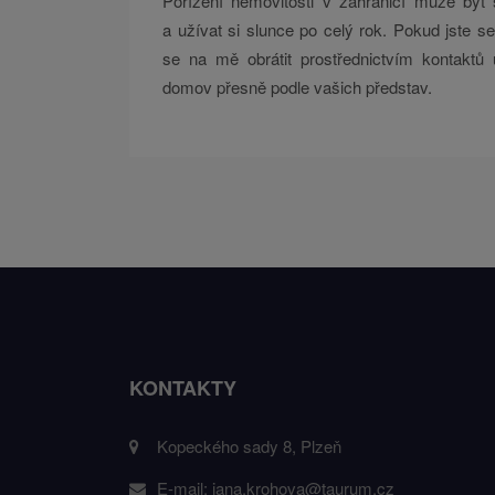
Pořízení nemovitosti v zahraničí může být sk
a užívat si slunce po celý rok. Pokud jste s
se na mě obrátit prostřednictvím kontakt
domov přesně podle vašich představ.
KONTAKTY
Kopeckého sady 8, Plzeň
E-mail:
jana.krohova@taurum.cz