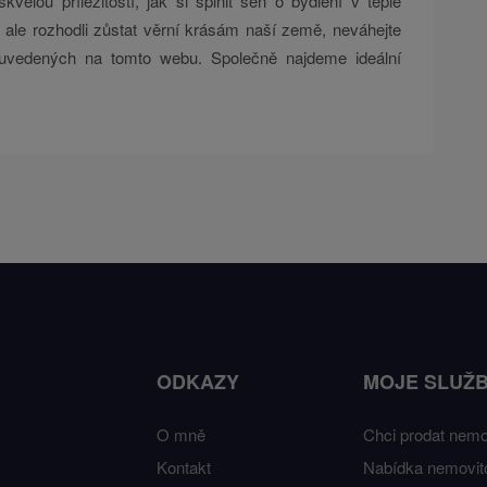
vělou příležitostí, jak si splnit sen o bydlení v teple
e ale rozhodli zůstat věrní krásám naší země, neváhejte
ů uvedených na tomto webu. Společně najdeme ideální
ODKAZY
MOJE SLUŽ
O mně
Chci prodat nemo
Kontakt
Nabídka nemovito