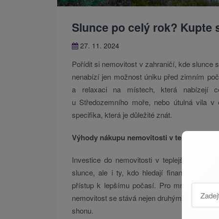
Slunce po celý rok? Kupte s
27. 11. 2024
Pořídit si nemovitost v zahraničí, kde slunce 
nenabízí jen možnost úniku před zimním poča
a relaxaci na místech, která nabízejí 
u Středozemního moře, nebo útulná vila v 
specifika, která je důležité znát.
Výhody nákupu nemovitosti v teplých krají
Investice do nemovitosti v teplejších desti
slunce, ale i ty, kdo hledají finančně zají
přístup k lepšímu počasí. Pro mnohé to z
nemovitost se stává nejen druhým domovem, a
shonu.