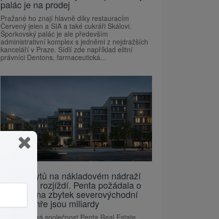
palác je na prodej
Pražané ho znají hlavně díky restauracím
Červený jelen a SIA a také cukráři Skálovi.
Šporkovský palác je ale především
administrativní komplex s jedněmi z nejdražších
kanceláří v Praze. Sídlí zde například elitní
právníci Dentons, farmaceutická...
Stavba bytů na nákladovém nádraží
Žižkov se rozjíždí. Penta požádala o
povolení na zbytek severovýchodní
části, ve hře jsou miliardy
Developerská společnost Penta Real Estate