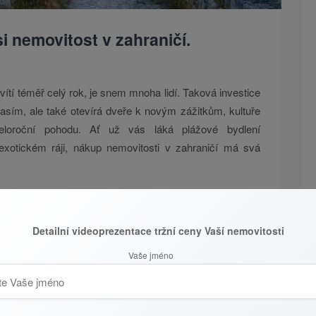
i nemovitost v zahraničí.
svítí téměř celý rok, je snem mnoha lidí. Taková investice
sím, ale také otevírá dveře k novým zážitkům, kultuře
celoroční pohodu. Ať už vás láká plážové bydlení
exotickém ráji, nákup nemovitosti v zahraničí má svá
ch
nacích má nespočet výhod, které lákají nejen milovníky
Detailní videoprezentace tržní ceny Vaší nemovitosti
mavé možnosti. Jednou z hlavních motivací je celoroční
Vaše jméno
namená útěk před dlouhou zimou a šedými dny. Taková
le také místem, kde si lze odpočinout od každodenního