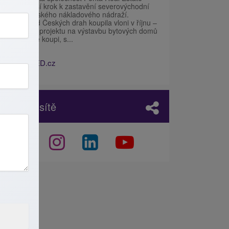
udělala další krok k zastavění severovýchodní
části žižkovského nákladového nádraží.
Pozemky od Českých drah koupila vloni v říjnu –
první etapu projektu na výstavbu bytových domů
už nabízí ke koupi, s...
Zdroj:
IHNED.cz
Sociální sítě