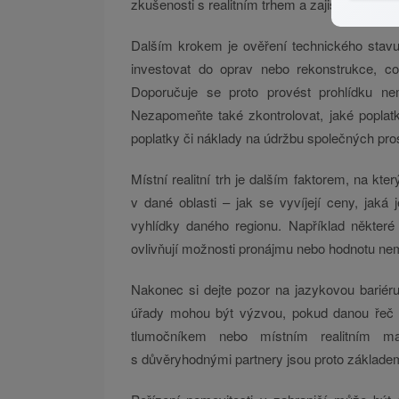
zkušenosti s realitním trhem a zajistí, že vše
Dalším krokem je ověření technického stavu
investovat do oprav nebo rekonstrukce, c
Doporučuje se proto provést prohlídku ne
Nezapomeňte také zkontrolovat, jaké poplatk
poplatky či náklady na údržbu společných pros
Místní realitní trh je dalším faktorem, na kte
v dané oblasti – jak se vyvíjejí ceny, jak
vyhlídky daného regionu. Například některé
ovlivňují možnosti pronájmu nebo hodnotu nem
Nakonec si dejte pozor na jazykovou bariér
úřady mohou být výzvou, pokud danou řeč ne
tlumočníkem nebo místním realitním ma
s důvěryhodnými partnery jsou proto základe