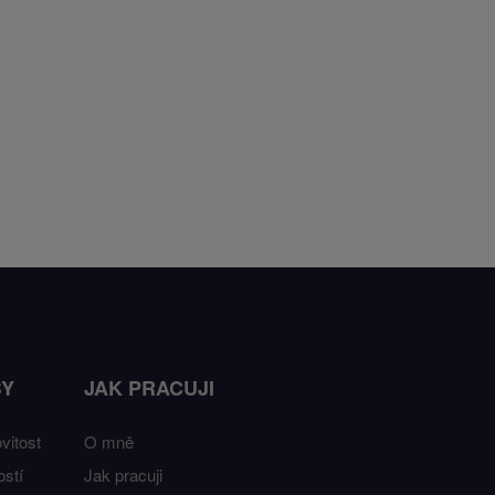
BY
JAK PRACUJI
vitost
O mně
stí
Jak pracuji