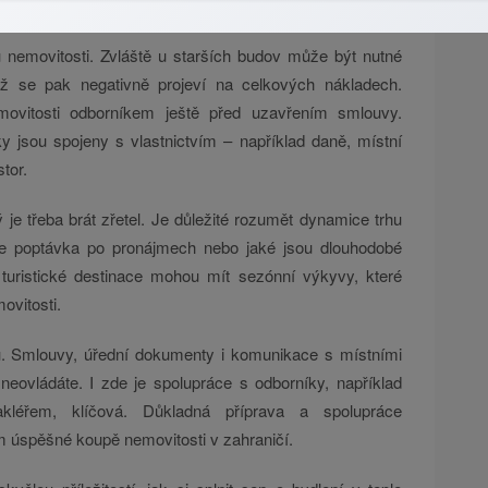
 proběhne podle zákona.
 nemovitosti. Zvláště u starších budov může být nutné
ož se pak negativně projeví na celkových nákladech.
movitosti odborníkem ještě před uzavřením smlouvy.
y jsou spojeny s vlastnictvím – například daně, místní
tor.
rý je třeba brát zřetel. Je důležité rozumět dynamice trhu
á je poptávka po pronájmech nebo jaké jsou dlouhodobé
 turistické destinace mohou mít sezónní výkyvy, které
ovitosti.
u. Smlouvy, úřední dokumenty i komunikace s místními
ovládáte. I zde je spolupráce s odborníky, například
kléřem, klíčová. Důkladná příprava a spolupráce
m úspěšné koupě nemovitosti v zahraničí.