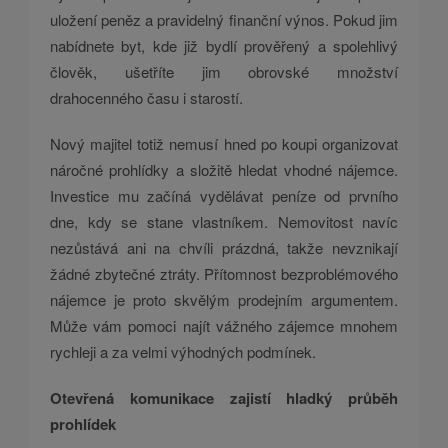
uložení peněz a pravidelný finanční výnos. Pokud jim
nabídnete byt, kde již bydlí prověřený a spolehlivý
člověk, ušetříte jim obrovské množství
drahocenného času i starostí.
Nový majitel totiž nemusí hned po koupi organizovat
náročné prohlídky a složitě hledat vhodné nájemce.
Investice mu začíná vydělávat peníze od prvního
dne, kdy se stane vlastníkem. Nemovitost navíc
nezůstává ani na chvíli prázdná, takže nevznikají
žádné zbytečné ztráty. Přítomnost bezproblémového
nájemce je proto skvělým prodejním argumentem.
Může vám pomoci najít vážného zájemce mnohem
rychleji a za velmi výhodných podmínek.
Otevřená komunikace zajistí hladký průběh
prohlídek