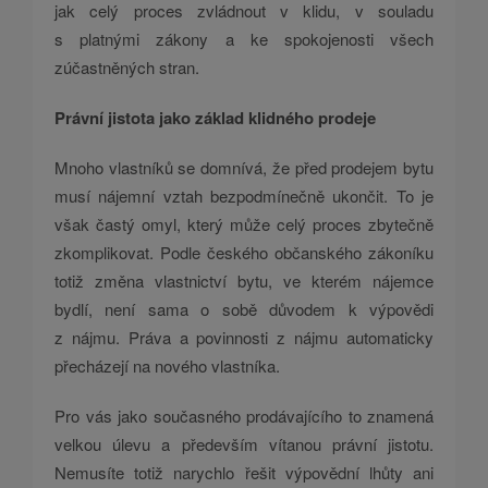
jak celý proces zvládnout v klidu, v souladu
s platnými zákony a ke spokojenosti všech
zúčastněných stran.
Právní jistota jako základ klidného prodeje
Mnoho vlastníků se domnívá, že před prodejem bytu
musí nájemní vztah bezpodmínečně ukončit. To je
však častý omyl, který může celý proces zbytečně
zkomplikovat. Podle českého občanského zákoníku
totiž změna vlastnictví bytu, ve kterém nájemce
bydlí, není sama o sobě důvodem k výpovědi
z nájmu. Práva a povinnosti z nájmu automaticky
přecházejí na nového vlastníka.
Pro vás jako současného prodávajícího to znamená
velkou úlevu a především vítanou právní jistotu.
Nemusíte totiž narychlo řešit výpovědní lhůty ani