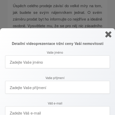
Úspěch celého prodeje závisí do velké míry na tom,
jak budete se svým nájemníkem jednat. O svém
záměru prodat byt ho informujte co nejdříve a ideálně
osobně. Vysvětlete mu, že se pro něj nic zásadního
nemění a jeho smlouva platí dál. Když pomine
nájemníkův počáteční strach ze ztráty domova, bude
Detailní videoprezentace tržní ceny Vaší nemovitosti
mnohem ochotnější s vámi spolupracovat. Dobré
vztahy jsou totiž tím nejlepším lékem na případné
Vaše jméno
obavy nebo zbytečné napětí.
Společně si pak dopředu domluvte jasná pravidla pro
pořádání prohlídek s potenciálními zájemci. Vždy
Vaše příjmení
plně respektujte soukromí a časové možnosti
člověka, který v bytě aktuálně bydlí. Termíny
schůzek plánujte s dostatečným předstihem a nikdy
Váš e-mail
do bytu nevstupujte bez předchozího ohlášení
a výslovného souhlasu. Pokud nájemník uvidí váš