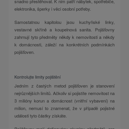
snadno přestěhovat. K nim patří nábytek, spotřebiče,
elektronika, šperky i věci osobní potřeby.
Samostatnou kapitolou jsou kuchyňské linky,
vestavné skříně a koupelnová sanita. Pojišťovny
zahrnují tyto předměty někdy k nemovitosti a někdy
k domácnosti, záleží na konkrétních podmínkách
pojišťoven.
Kontrolujte limity pojištění
Jedním z častých metod pojišťoven je stanovení
nejrůznějších limitů. Ačkoliv si pojistíte nemovitost na
3 milióny korun a domácnost (vnitřní vybavení) na
milion, nemusí to znamenat, že v případě pojistné
události tyto částky získáte.
Pojišťovny mají definovány skupiny předmětů, pro