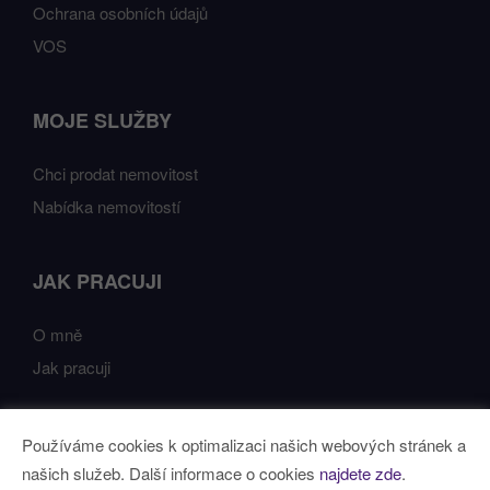
Ochrana osobních údajů
VOS
MOJE SLUŽBY
Chci prodat nemovitost
Nabídka nemovitostí
JAK PRACUJI
O mně
Jak pracuji
Používáme cookies k optimalizaci našich webových stránek a
Vytvořeno v systému
CHYTRÝ WEB MAKLÉŘE
našich služeb. Další informace o cookies
najdete zde
.