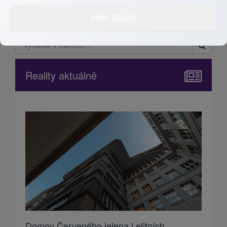
Reality aktuálně
Domov Červeného jelena i elitních