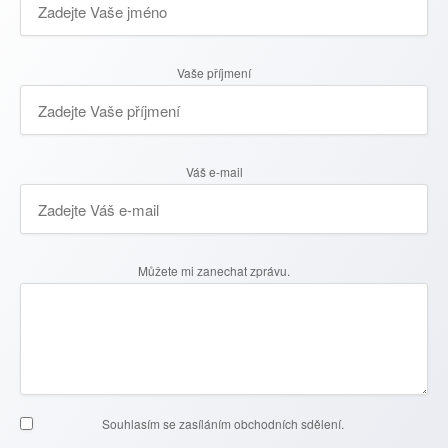
O odkladu splátek se uvažuje od příštího měsíce
(dubna). Žádost o odklad společně s doložením
nároku posílejte bankám minimálně 10 dní před
Vaše příjmení
termínem splátky. Zároveň je nutné, abyste v dané
době nic nedlužili. OSVČ musí mít aktivní živnost
ještě před datem vyhlášení mimořádného stavu.
Váš e-mail
Konkrétní pravidla nastavují banky v souladu
s interními předpisy. Konkrétní postup vám upřesní
pracovníci jednotlivých bank.
Můžete mi zanechat zprávu.
Recenze klientů
Souhlasím se zasíláním obchodních sdělení.