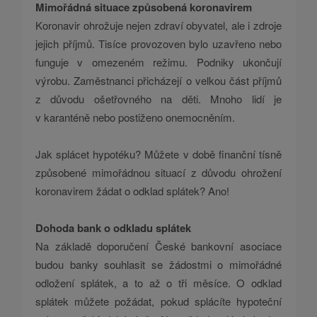
Mimořádná situace způsobená koronavirem
Koronavir ohrožuje nejen zdraví obyvatel, ale i zdroje
jejich příjmů. Tisíce provozoven bylo uzavřeno nebo
funguje v omezeném režimu. Podniky ukončují
výrobu. Zaměstnanci přicházejí o velkou část příjmů
z důvodu ošetřovného na děti. Mnoho lidí je
v karanténě nebo postiženo onemocněním.
Jak splácet hypotéku? Můžete v době finanční tísně
způsobené mimořádnou situací z důvodu ohrožení
koronavirem žádat o odklad splátek? Ano!
Dohoda bank o odkladu splátek
Na základě doporučení České bankovní asociace
budou banky souhlasit se žádostmi o mimořádné
odložení splátek, a to až o tři měsíce. O odklad
splátek můžete požádat, pokud splácíte hypoteční