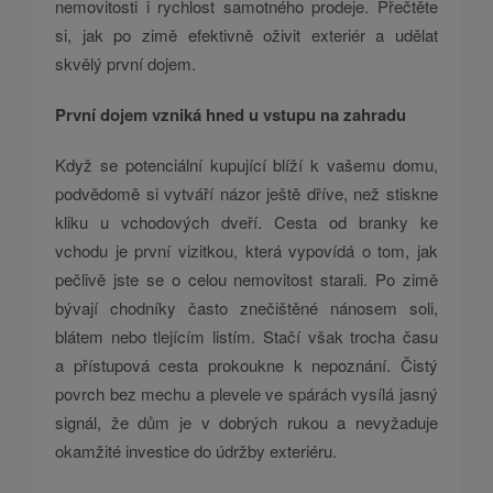
nemovitosti i rychlost samotného prodeje. Přečtěte
si, jak po zimě efektivně oživit exteriér a udělat
skvělý první dojem.
První dojem vzniká hned u vstupu na zahradu
Když se potenciální kupující blíží k vašemu domu,
podvědomě si vytváří názor ještě dříve, než stiskne
kliku u vchodových dveří. Cesta od branky ke
vchodu je první vizitkou, která vypovídá o tom, jak
pečlivě jste se o celou nemovitost starali. Po zimě
bývají chodníky často znečištěné nánosem soli,
blátem nebo tlejícím listím. Stačí však trocha času
a přístupová cesta prokoukne k nepoznání. Čistý
povrch bez mechu a plevele ve spárách vysílá jasný
signál, že dům je v dobrých rukou a nevyžaduje
okamžité investice do údržby exteriéru.