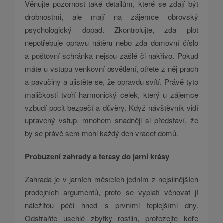
Věnujte pozornost také detailům, které se zdají být
drobnostmi, ale mají na zájemce obrovský
psychologický dopad. Zkontrolujte, zda plot
nepotřebuje opravu nátěru nebo zda domovní číslo
a poštovní schránka nejsou zašlé či nakřivo. Pokud
máte u vstupu venkovní osvětlení, otřete z něj prach
a pavučiny a ujistěte se, že opravdu svítí. Právě tyto
maličkosti tvoří harmonický celek, který u zájemce
vzbudí pocit bezpečí a důvěry. Když návštěvník vidí
upravený vstup, mnohem snadněji si představí, že
by se právě sem mohl každý den vracet domů.
Probuzení zahrady a terasy do jarní krásy
Zahrada je v jarních měsících jedním z nejsilnějších
prodejních argumentů, proto se vyplatí věnovat jí
náležitou péči hned s prvními teplejšími dny.
Odstraňte uschlé zbytky rostlin, prořezejte keře