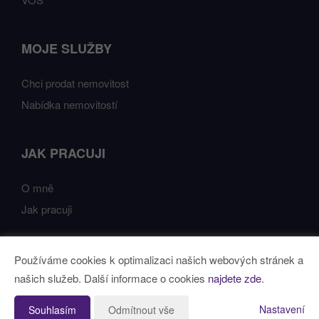
MOJE SLUŽBY
Chci prodat nemovitost
Nabídka nemovitostí
JAK PRACUJI
O mně
Jak pracuji
Používáme cookies k optimalizaci našich webových stránek a
Vytvořeno v systému
CHYTRÝ WEB MAKLÉŘE
našich služeb. Další informace o cookies
najdete zde
.
Tomawell s.r.o. © 2026
Nastavení
Souhlasím
Odmítnout vše