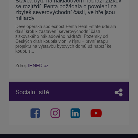
Stavba bytů na nákladovém nádraží Žižkov
se rozjíždí. Penta požádala o povolení na
zbytek severovýchodní části, ve hře jsou
miliardy
Developerská společnost Penta Real Estate udělala
další krok k zastavění severovýchodní části
žižkovského nákladového nádraží. Pozemky od
Českých drah koupila vloni v říjnu – první etapu
projektu na výstavbu bytových domů už nabízí ke
koupi, s...
Zdroj:
IHNED.cz
Sociální sítě