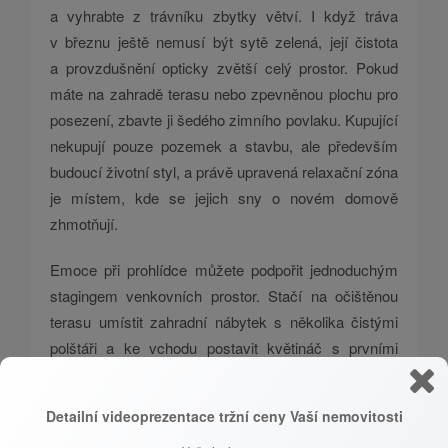
a vyhrabte z trávníku zbytky větví. I když tráva
v březnu ještě nemusí být sytě zelená, její čistota
a provzdušnění opticky zvětší celý prostor. Pokud
máte na zahradě terasu nebo zpevněnou plochu pro
posezení, zbavte ji šedého zimního povlaku. Kupující
nekupují pouze pozemek a stavbu, ale především
budoucí životní styl, a právě upravená relaxační zóna
je místem, kde se jejich sny o novém domově
zhmotňují.
Emoce při prohlídce můžete podpořit jednoduchým
stagingem venkovních prostor. Stačí na očištěnou
terasu umístit zahradní nábytek s několika čistými
polštáři a ke vchodu postavit květináč s prvními
jarními květinami, jako jsou petrklíče nebo narcisy.
Tyto barevné akcenty vnesou do šedivého předjaří
Detailní videoprezentace tržní ceny Vaší nemovitosti
život a energii, kterou si zájemci s vaším domem