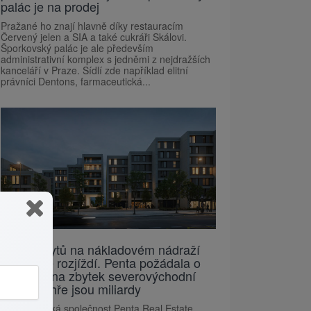
palác je na prodej
Pražané ho znají hlavně díky restauracím
Červený jelen a SIA a také cukráři Skálovi.
Šporkovský palác je ale především
administrativní komplex s jedněmi z nejdražších
kanceláří v Praze. Sídlí zde například elitní
právníci Dentons, farmaceutická...
Stavba bytů na nákladovém nádraží
Žižkov se rozjíždí. Penta požádala o
povolení na zbytek severovýchodní
části, ve hře jsou miliardy
Developerská společnost Penta Real Estate