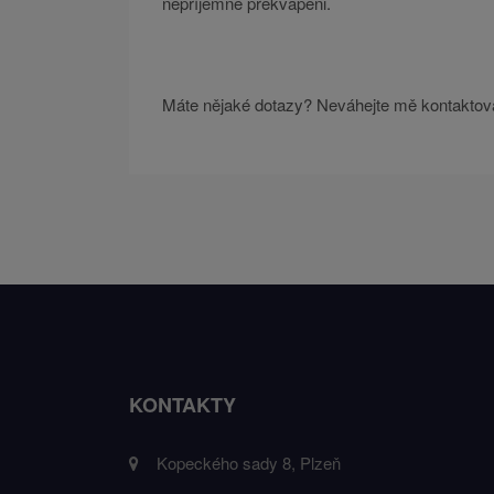
nepříjemně překvapeni.
Máte nějaké dotazy? Neváhejte mě kontaktova
KONTAKTY
Kopeckého sady 8, Plzeň