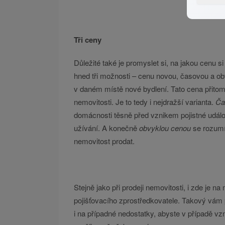
Tři ceny
Důležité také je promyslet si, na jakou cenu s
hned tři možnosti – cenu novou, časovou a o
v daném místě nové bydlení. Tato cena přito
nemovitosti. Je to tedy i nejdražší varianta.
Ča
domácnosti těsně před vznikem pojistné událo
užívání. A konečně
obvyklou cenou
se rozumí
nemovitost prodat.
Stejně jako při prodeji nemovitosti, i zde je 
pojišťovacího zprostředkovatele. Takový vám p
i na případné nedostatky, abyste v případě vzni