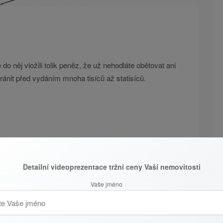
ste do něj vložili tolik peněz, že už nehodláte obětovat ani
nit před vydáním mnoha tisíců až statisíců.
stí. Vzniklo už ve středověku jako reakce na častý výskyt
ředstavovaly tak obrovskou hrozbu obyvatel. Postupem
Detailní videoprezentace tržní ceny Vaší nemovitosti
i nechat své domovy pojistit.
Vaše jméno
ro před čímkoliv si dovedete představit.
Požár, výbuch,
 zemětřesení, pád stromu, povodeň, záplava, voda
oupání, vandalismus, náraz vozidla a jiné.