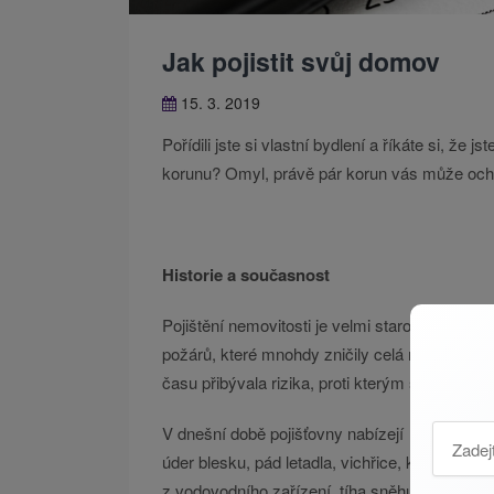
Jak pojistit svůj domov
15. 3. 2019
Pořídili jste si vlastní bydlení a říkáte si, že j
korunu? Omyl, právě pár korun vás může ochrá
Historie a současnost
Pojištění nemovitosti je velmi starou záležito
požárů, které mnohdy zničily celá města a p
času přibývala rizika, proti kterým si lidé mohl
V dnešní době pojišťovny nabízejí
ochranu sko
úder blesku, pád letadla, vichřice, krupobití,
z vodovodního zařízení, tíha sněhu, krádež, vl