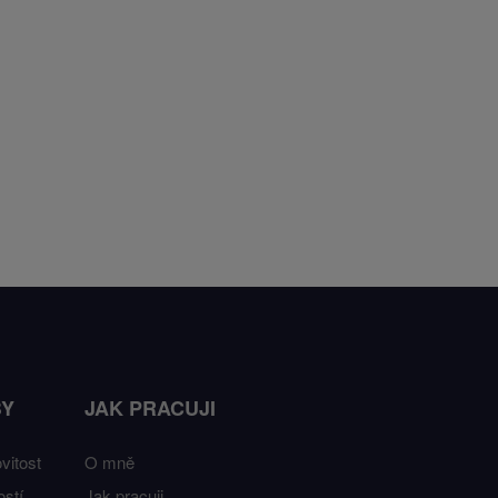
BY
JAK PRACUJI
vitost
O mně
stí
Jak pracuji