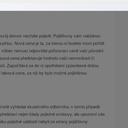
i svůj domov necháte pojistit. Pojišťovny vám nabídnou
bvyklou.
Nová cena
je ta, za kterou si budete moct pořídit
m vůbec nemusí odpovídat pořizovací ceně vaší původní
sová cena
představuje hodnotu vaší nemovitosti či
sti. Započítává se do ní opotřebení způsobené dobou
 taková cena, za niž by bylo možné pojištěnou
na místě vyhledat skutečného odborníka, v tomto případě
ředstaví nejen klady pojistné smlouvy, ale upozorní vás
ku pojistné události nebyli ze strany pojišťovny