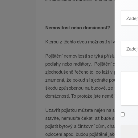
Nemovitost nebo domácnost?
Kterou z těchto dvou možností si vybrat? Zby
Pojištění nemovitosti se týká příslušenství pe
podlahy nebo radiátory.
Pojištění domácnosti
zjednodušeně řečeno to, co leží v prostoru vol
znamená, že pokud si sjednáte pouze pojištěn
škodu způsobenou na budově, ze svých finanč
domácnosti. To protože jste neměli uzavřenou
Uzavřít pojistku můžete nejen na stávající ne
stavíte, nemusíte čekat, až bude stavba hoto
pojistit bytový a činžovní dům, chalupu nebo 
oplocení apod. budou pojištěné jako stavby ved