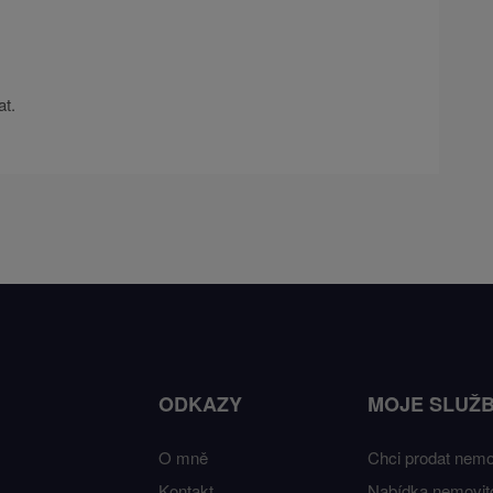
t.
ODKAZY
MOJE SLUŽ
O mně
Chci prodat nemo
Kontakt
Nabídka nemovito