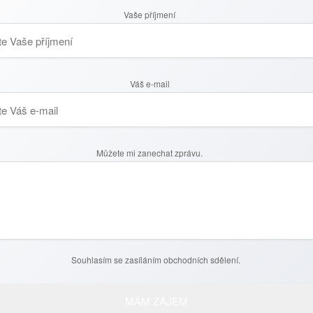
Vaše příjmení
Váš e-mail
tečně nepřemýšlejte a zvolte kombinaci obou dvou.
vně spjatých s budovou, tj. obvodové zdi, okna, dveře,
 v sobě zahrnuje veškeré vybavení domu nebo bytu, tedy
Můžete mi zanechat zprávu.
ně, jako je nábytek, koberce, elektronika, osobní věci. To
í nemovitosti a v případě požáru vám pojišťovna uhradí
ních prostředků budete muset nakoupit celé zařízení
 pojistku na domácnost.
movitost, ale také na nově budovanou. Pokud tedy
Souhlasím se zasíláním obchodních sdělení.
vá. Kromě rodinných domů a bytů si dále můžete nechat
chatu i půdní vestavbu. Garáž, zahradní domek, bazén,
lejší.