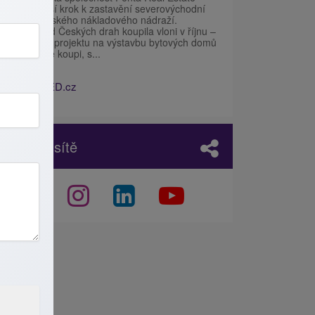
udělala další krok k zastavění severovýchodní
části žižkovského nákladového nádraží.
Pozemky od Českých drah koupila vloni v říjnu –
první etapu projektu na výstavbu bytových domů
už nabízí ke koupi, s...
Zdroj:
IHNED.cz
Sociální sítě