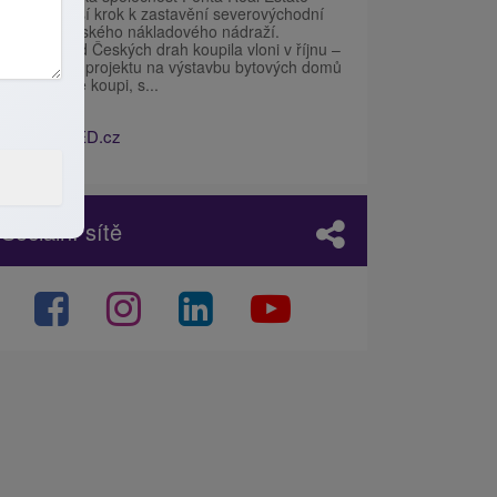
udělala další krok k zastavění severovýchodní
části žižkovského nákladového nádraží.
Pozemky od Českých drah koupila vloni v říjnu –
první etapu projektu na výstavbu bytových domů
už nabízí ke koupi, s...
Zdroj:
IHNED.cz
Sociální sítě