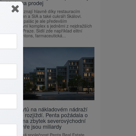
palác je na prodej
Pražané ho znají hlavně díky restauracím
Červený jelen a SIA a také cukráři Skálovi.
Šporkovský palác je ale především
administrativní komplex s jedněmi z nejdražších
kanceláří v Praze. Sídlí zde například elitní
právníci Dentons, farmaceutická...
Stavba bytů na nákladovém nádraží
Žižkov se rozjíždí. Penta požádala o
povolení na zbytek severovýchodní
části, ve hře jsou miliardy
Developerská společnost Penta Real Estate