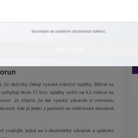
hypotečních úvěrů spíše promítá inflační očekávání na
NB), na navýšení úrokové sazby banky zareagovaly a
ejrychleji zareagovala Česká spořitelna a ČSOB, v říjnu
 2,7 %. Nad hranicí 3 % se úvěry naposledy poskytovaly
Souhlasím se zasíláním obchodních sdělení.
m hypotečních úvěrů přiblíží k hranici 400 miliard korun.
výrazná zdražení.
korun
jmé, že dlužníky čekají vysoké měsíční splátky. Běžně se
t pohybují okolo 17 tisíc, splátky úvěrů na 4,5 milionů se
c korun. Je zřejmé, že tak vysoký závazek si nemohou
ácnosti, kde je jeden z partnerů na rodičovské dovolené
ivě zvažujte, jedná se o dlouhodobý závazek a splácení