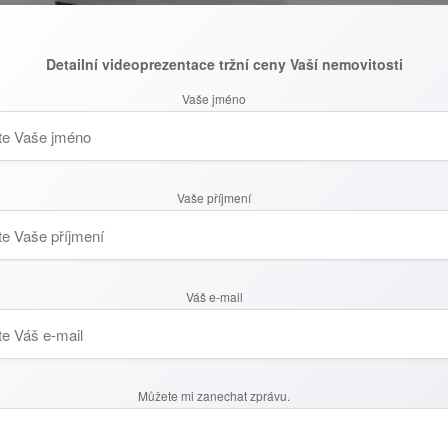
m až porostou sazby?
Detailní videoprezentace tržní ceny Vaší nemovitosti
Vaše jméno
ěry poskytovaly se sazbou okolo 2 %, podzimní měsíce
poteční úvěry neklesá, banky hlásí rekordní měsíce. Ke
mohl pohybovat okolo 400 miliard.
Vaše příjmení
iliony
jí, je úvěr na koupi bytu v pořizovací hodnotě okolo 3
to stávají stále nedostupnější, klesá i atraktivita bytů
Váš e-mail
 od nákupu vlastního bydlení ustoupilo a zůstávají
Můžete mi zanechat zprávu.
adní úrokovou sazbu, od které se odvíjí výpočet sazeb