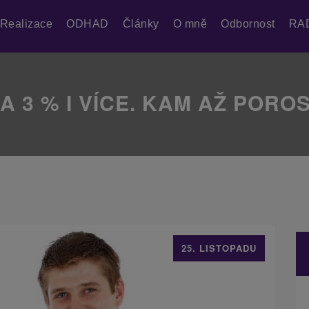
Realizace
ODHAD
Články
O mně
Odbornost
RA
A 3 % I VÍCE. KAM AŽ PORO
25. LISTOPADU