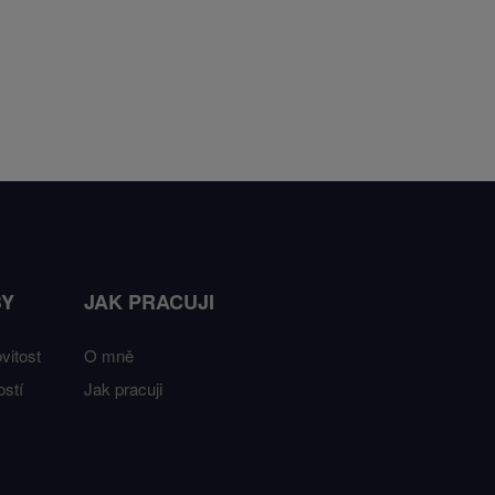
BY
JAK PRACUJI
vitost
O mně
stí
Jak pracuji