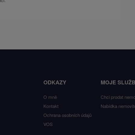
cí.
ODKAZY
MOJE SLUŽ
O mně
Chci prodat nemo
Kontakt
Nabídka nemovito
Ochrana osobních údajů
VOS