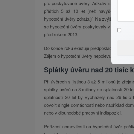
pro poskytované úvěry. Ačkoliv se do sazeb 
příštích 5 až 10 let (než navýšení od Č
hypoteční úvěry zdražují. Na zvýšení sazeb n
se hypoteční úvěry poskytovaly v průměru za
před rokem 2013.
Do konce roku existuje předpoklad, že se obje
Zájem o hypoteční úvěry nepolevuje ani přes 
Splátky úvěru nad 20 tisíc 
Při úvěrech s jistinou 3 až 5 milionů je zře
splátky úvěrů na 3 miliony se splatností 20 le
splatností 20 let by vycházely nad 26 tisí
dovolit single domácnosti nebo například dom
nebo v dlouhodobé pracovní indispozici.
Pořízení nemovitosti na hypoteční úvěr pečl