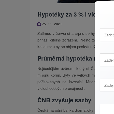
Hypotéky za 3 % i více. Ka
25. 11. 2021
Zatímco v červenci a srpnu se hypoteční úv
přináší citelné zdražení. Přesto zájem o hy
konci roku by se objem poskytnutých hypoték 
Průměrná hypotéka na tři m
Nejčastějším úvěrem, který si Češi sjednáva
miliónů korun. Byty ve velkých městech se pro
pořizovaných na investici. Mnoho osob už
v dlouhodobých pronájmech.
ČNB zvyšuje sazby
Česká národní banka dramaticky zvýšila zákl