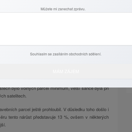
Můžete mi zanechat zprávu.
finančních prostředků
vnímána jako jedna z nejbezpečnějších nákupů. Ceny
 je možné získat každý měsíc příjem z pronájmu. Obavy
 nákupu domu, bytu nebo pozemku, protože peníze uložené
otu.
Souhlasím se zasíláním obchodních sdělení.
ýkal s malou nabídkou pozemků vhodných pro výstavbu.
uhavý proces získání stavebního povolení nebo změny
tech bylo volných parcel minimum, větší šance byla při
h satelitech.
bních parcel ještě prohloubil. V důsledku toho došlo i
ru tento nárůst představuje 13 %, ovšem v některých
ší.