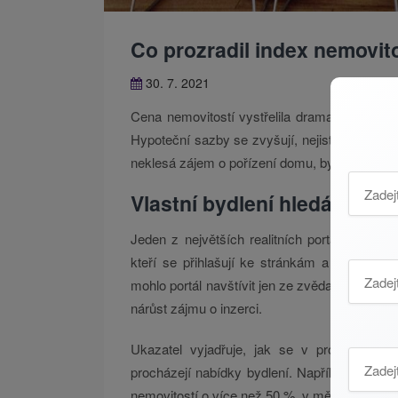
Co prozradil index nemovit
30. 7. 2021
Cena nemovitostí vystřelila dramaticky vzhů
Hypoteční sazby se zvyšují, nejistota mezi
neklesá zájem o pořízení domu, bytu nebo p
Vlastní bydlení hledá stále
Jeden z největších realitních portálů, web Sr
kteří se přihlašují ke stránkám a prohlížejí
mohlo portál navštívit jen ze zvědavosti nebo 
nárůst zájmu o inzerci.
Ukazatel vyjadřuje, jak se v procentní mí
procházejí nabídky bydlení. Například v měs
nemovitostí o více než 50 %, v měsíci červnu