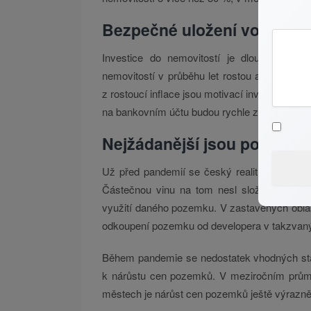
Bezpečné uložení volných 
Investice do nemovitostí je dlouhodobě 
nemovitostí v průběhu let rostou a zároveň
z rostoucí inflace jsou motivací investorů k
na bankovním účtu budou rychle ztrácet hodn
Nejžádanější jsou pozemky
Už před pandemií se český realitní trh pot
Částečnou vinu na tom nesl složitý a zdlo
využití daného pozemku. V zastavěných oblas
odkoupení pozemku od developera v takzvanýc
Během pandemie se nedostatek vhodných stave
k nárůstu cen pozemků. V meziročním průmě
městech je nárůst cen pozemků ještě výrazněj