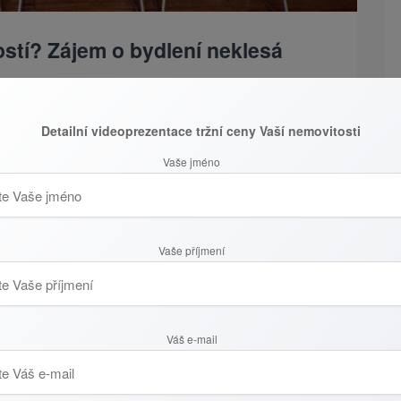
ostí? Zájem o bydlení neklesá
ru. Zužuje se nabídka rodinných domů, bytů i pozemků.
Detailní videoprezentace tržní ceny Vaší nemovitosti
 obyvateli roste. Navzdory všem zmíněným skutečnostem
ozemku.
Vaše jméno
 více osob
eality, pravidelně sleduje počet unikátních návštěvníků,
Vaše příjmení
 si zveřejněné nabídky. Ačkoliv část těchto návštěvníků
proto, aby měli přehled o trhu, nelze přehlížet dramatický
Váš e-mail
ře změnil zájem (návštěvnost) stránek, kde uživatelé
íci březnu 2021 byl zaznamenán nárůst zájmu o inzerci
 2021 o více než 30 %.