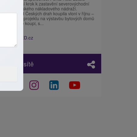
udělala další krok k zastavění severovýchodní
části žižkovského nákladového nádraží.
Pozemky od Českých drah koupila vloni v říjnu –
první etapu projektu na výstavbu bytových domů
už nabízí ke koupi, s...
Zdroj:
IHNED.cz
Sociální sítě