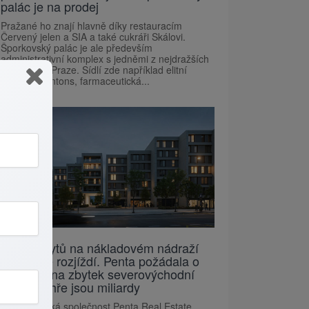
palác je na prodej
Pražané ho znají hlavně díky restauracím
Červený jelen a SIA a také cukráři Skálovi.
Šporkovský palác je ale především
administrativní komplex s jedněmi z nejdražších
kanceláří v Praze. Sídlí zde například elitní
právníci Dentons, farmaceutická...
Stavba bytů na nákladovém nádraží
Žižkov se rozjíždí. Penta požádala o
povolení na zbytek severovýchodní
části, ve hře jsou miliardy
Developerská společnost Penta Real Estate