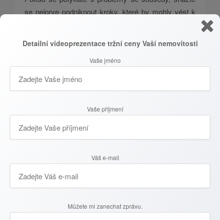
se nejprve podniknout kroky, které by mohly vést k
nápravě vztahů nebo chování, a možnost podání
návrhu na nařízení prodeje nemovitosti zvolte až jako
Detailní videoprezentace tržní ceny Vaší nemovitosti
poslední možnost, když už není jiná možnost.
Vaše jméno
Recenze klientů
Vaše příjmení
Váš e-mail
Můžete mi zanechat zprávu.
Reality aktuálně