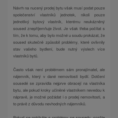
Návrh na nucený prodej bytu však musí podat pouze
společenství vlastníků jednotek, nikoli pouze
jednotlivý bytový vlastník, kterému neukázněný
soused znepříjemňuje život. Je však třeba počítat s
tím, že k tomu, aby bylo možné u soudu prokázat, že
soused skutečně způsobil problémy, které ovlivnily
stav vašeho bydlení, bude nutný výslech více
vlastníků bytů.
Často však není problémem sám pronajímatel, ale
nájemník, který v dané nemovitosti bydlí. Dotčení
sousedé se zpravidla nejprve obracejí na vlastníka
bytu, ale pokud kroky učiněné vlastníkem nevedou k
nápravě, je možné požádat i o prodej nemovitosti, a
to právě z důvodu nevhodných nájemníků.
Pokud se potýkáte s problémy se sousedy, snažte