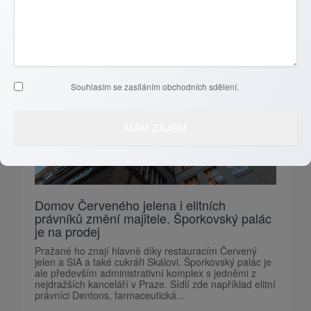
Souhlasím se zasíláním obchodních sdělení.
Domov Červeného jelena i elitních
právníků změní majitele. Šporkovský palác
je na prodej
Pražané ho znají hlavně díky restauracím Červený
jelen a SIA a také cukráři Skálovi. Šporkovský palác je
ale především administrativní komplex s jedněmi z
nejdražších kanceláří v Praze. Sídlí zde například elitní
právníci Dentons, farmaceutická...