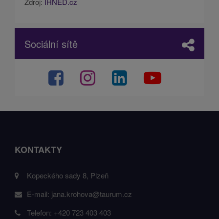
Zdroj:
IHNED.cz
Sociální sítě
KONTAKTY
Kopeckého sady 8, Plzeň
E-mail:
jana.krohova@taurum.cz
Telefon:
+420 723 403 403