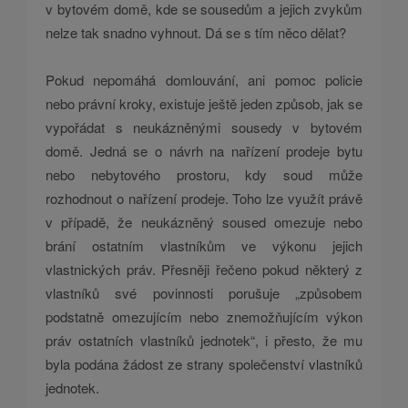
v bytovém domě, kde se sousedům a jejich zvykům
nelze tak snadno vyhnout. Dá se s tím něco dělat?
Pokud nepomáhá domlouvání, ani pomoc policie
nebo právní kroky, existuje ještě jeden způsob, jak se
vypořádat s neukázněnými sousedy v bytovém
domě. Jedná se o návrh na nařízení prodeje bytu
nebo nebytového prostoru, kdy soud může
rozhodnout o nařízení prodeje. Toho lze využít právě
v případě, že neukázněný soused omezuje nebo
brání ostatním vlastníkům ve výkonu jejich
vlastnických práv. Přesněji řečeno pokud některý z
vlastníků své povinnosti porušuje „způsobem
podstatně omezujícím nebo znemožňujícím výkon
práv ostatních vlastníků jednotek“, i přesto, že mu
byla podána žádost ze strany společenství vlastníků
jednotek.