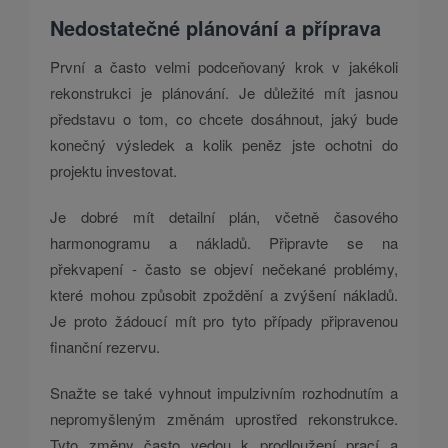
Nedostatečné plánování a příprava
První a často velmi podceňovaný krok v jakékoli
rekonstrukci je plánování. Je důležité mít jasnou
představu o tom, co chcete dosáhnout, jaký bude
konečný výsledek a kolik peněz jste ochotni do
projektu investovat.
Je dobré mít detailní plán, včetně časového
harmonogramu a nákladů. Připravte se na
překvapení - často se objeví nečekané problémy,
které mohou způsobit zpoždění a zvýšení nákladů.
Je proto žádoucí mít pro tyto případy připravenou
finanční rezervu.
Snažte se také vyhnout impulzivním rozhodnutím a
nepromyšleným změnám uprostřed rekonstrukce.
Tyto změny často vedou k prodloužení prací a