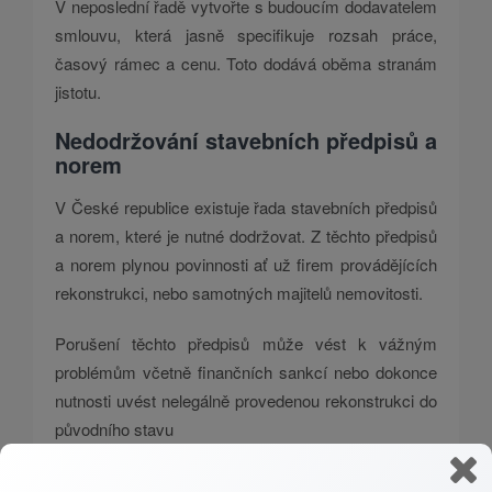
V neposlední řadě vytvořte s budoucím dodavatelem
smlouvu, která jasně specifikuje rozsah práce,
časový rámec a cenu. Toto dodává oběma stranám
jistotu.
Nedodržování stavebních předpisů a
norem
V České republice existuje řada stavebních předpisů
a norem, které je nutné dodržovat. Z těchto předpisů
a norem plynou povinnosti ať už firem provádějících
rekonstrukci, nebo samotných majitelů nemovitosti.
Porušení těchto předpisů může vést k vážným
problémům včetně finančních sankcí nebo dokonce
nutnosti uvést nelegálně provedenou rekonstrukci do
původního stavu
Využijte služeb odborníka, který má s těmito