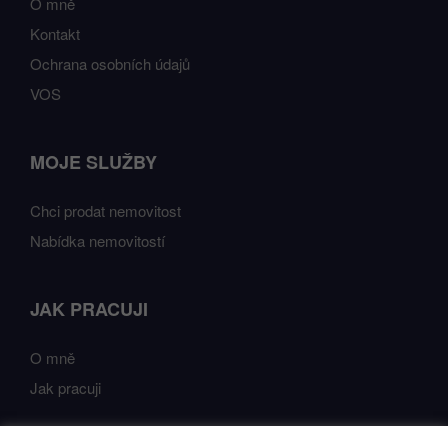
O mně
Kontakt
Ochrana osobních údajů
VOS
MOJE SLUŽBY
Chci prodat nemovitost
Nabídka nemovitostí
JAK PRACUJI
O mně
Jak pracuji