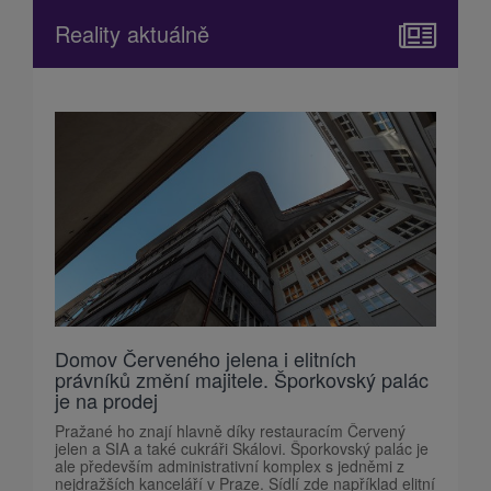
Reality aktuálně
Domov Červeného jelena i elitních
právníků změní majitele. Šporkovský palác
je na prodej
Pražané ho znají hlavně díky restauracím Červený
jelen a SIA a také cukráři Skálovi. Šporkovský palác je
ale především administrativní komplex s jedněmi z
nejdražších kanceláří v Praze. Sídlí zde například elitní