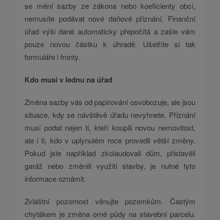
se mění sazby ze zákona nebo koeficienty obcí,
nemusíte podávat nové daňové přiznání. Finanční
úřad výši daně automaticky přepočítá a zašle vám
pouze novou částku k úhradě. Ušetříte si tak
formuláře i fronty.
Kdo musí v lednu na úřad
Změna sazby vás od papírování osvobozuje, ale jsou
situace, kdy se návštěvě úřadu nevyhnete. Přiznání
musí podat nejen ti, kteří koupili novou nemovitost,
ale i ti, kdo v uplynulém roce provedli větší změny.
Pokud jste například zkolaudovali dům, přistavěli
garáž nebo změnili využití stavby, je nutné tyto
informace oznámit.
Zvláštní pozornost věnujte pozemkům. Častým
chytákem je změna orné půdy na stavební parcelu.