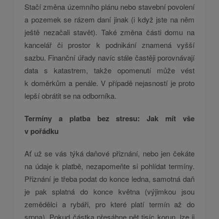
Stačí změna územního plánu nebo stavební povolení
a pozemek se rázem daní jinak (i když jste na něm
ještě nezačali stavět). Také změna části domu na
kancelář či prostor k podnikání znamená vyšší
sazbu. Finanční úřady navíc stále častěji porovnávají
data s katastrem, takže opomenutí může vést
k doměrkům a penále. V případě nejasností je proto
lepší obrátit se na odborníka.
Termíny a platba bez stresu: Jak mít vše
v pořádku
Ať už se vás týká daňové přiznání, nebo jen čekáte
na údaje k platbě, nezapomeňte si pohlídat termíny.
Přiznání je třeba podat do konce ledna, samotná daň
je pak splatná do konce května (výjimkou jsou
zemědělci a rybáři, pro které platí termín až do
srpna). Pokud částka přesáhne pět tisíc korun, lze ji