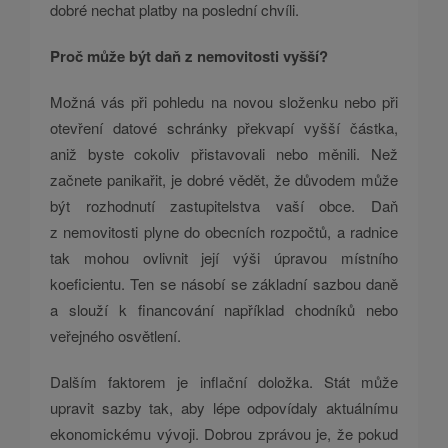
dobré nechat platby na poslední chvíli.
Proč může být daň z nemovitosti vyšší?
Možná vás při pohledu na novou složenku nebo při
otevření datové schránky překvapí vyšší částka,
aniž byste cokoliv přistavovali nebo měnili. Než
začnete panikařit, je dobré vědět, že důvodem může
být rozhodnutí zastupitelstva vaší obce. Daň
z nemovitosti plyne do obecních rozpočtů, a radnice
tak mohou ovlivnit její výši úpravou místního
koeficientu. Ten se násobí se základní sazbou daně
a slouží k financování například chodníků nebo
veřejného osvětlení.
Dalším faktorem je inflační doložka. Stát může
upravit sazby tak, aby lépe odpovídaly aktuálnímu
ekonomickému vývoji. Dobrou zprávou je, že pokud