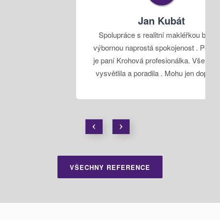
Jan Kubát
Spolupráce s realitní makléřkou byla na
výbornou naprostá spokojenost . Podle mě
je paní Krohová profesionálka. Vše vyřídila
vysvětlila a poradila . Mohu jen doporučit.
VŠECHNY REFERENCE