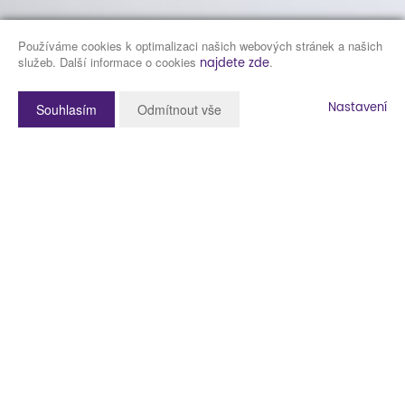
Používáme cookies k optimalizaci našich webových stránek a našich
služeb. Další informace o cookies
.
najdete zde
Nastavení
Souhlasím
Odmítnout vše
Popis nemovitosti
Představuji Vám ke koupi velmi pěkný byt o dispozici 3+kk
po kompletní rekonstrukci
v Nýrsku, v ulici Petra Bezruče
225, navíc s možností užívání oplocené zahrady s
pergolou.
Podívejte se níže na fotografie, videoprohlídku a 3D
virtuální prohlídku.