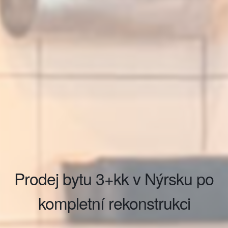
Prodej bytu 3+kk v Nýrsku po
kompletní rekonstrukci