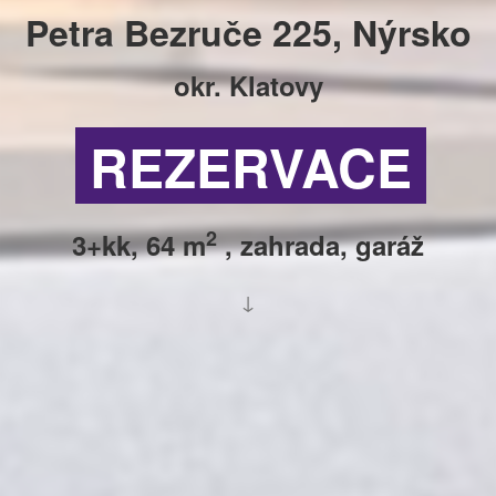
Petra Bezruče 225, Nýrsko
okr. Klatovy
REZERVACE
2
3+kk, 64 m
, zahrada, garáž
↓