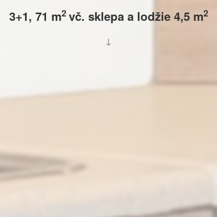
2
2
3+1, 71 m
vč. sklepa a lodžie 4,5 m
↓