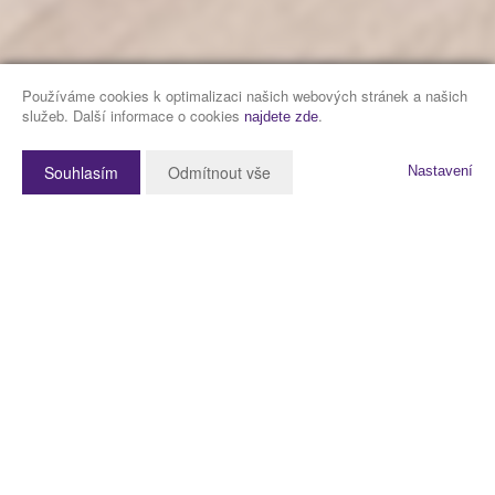
Používáme cookies k optimalizaci našich webových stránek a našich
služeb. Další informace o cookies
.
najdete zde
Souhlasím
Odmítnout vše
Nastavení
Popis nemovitosti
Představuji Vám ke koupi pěkný a prostorný byt v Holýšově
o dispozici 3+1, v ulici Pod Makovým vrchem 540,
v revitalizovaném domě, se sklepem a lodžií.
Podívejte se níže na fotografie, videoprohlídku a 3D
virtuální prohlídku.