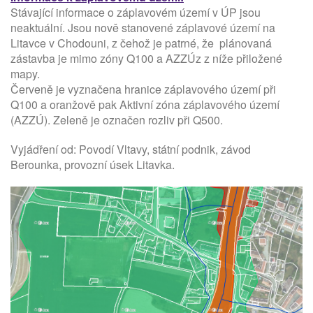
Stávající informace o záplavovém území v ÚP jsou
neaktuální. Jsou nově stanovené záplavové území na
Litavce v Chodouni, z čehož je patrné, že plánovaná
zástavba je mimo zóny Q100 a AZZÚz z níže přiložené
mapy.
Červeně je vyznačena hranice záplavového území při
Q100 a oranžově pak Aktivní zóna záplavového území
(AZZÚ). Zeleně je označen rozliv při Q500.
Vyjádření od: Povodí Vltavy, státní podnik, závod
Berounka, provozní úsek Litavka.