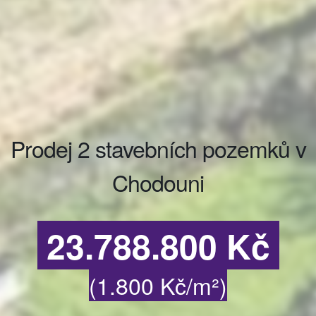
Prodej 2 stavebních pozemků v
Chodouni
​ ​
23.788.800​ ​K​č
(​1.800 ​K​č​/​m​²​
)