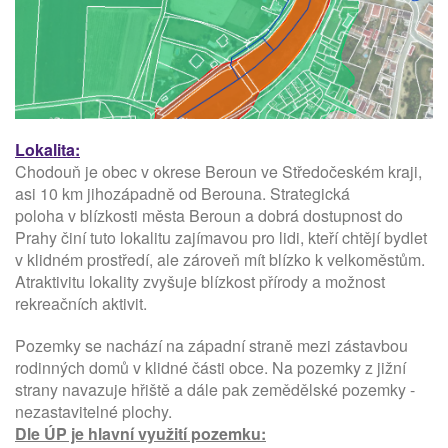
Lokalita:
Chodouň je obec v okrese Beroun ve Středočeském kraji,
asi 10 km jihozápadně od Berouna.
Strategická
poloha
v
blízkosti města Beroun a dobrá dostupnost do
Prahy činí tuto lokalitu zajímavou pro lidi, kteří chtějí bydlet
v klidném prostředí, ale zároveň mít blízko k velkoměstům.
A
traktivitu lokality zvyšuje blízkost přírody a možnost
rekreačních aktivit.
Pozemky se nachází na západní straně mezi zástavbou
rodinných domů v klidné části obce. Na pozemky z jižní
strany navazuje hřiště a dále pak zemědělské pozemky -
nezastavitelné plochy.
Dle ÚP je hlavní využití pozemku: